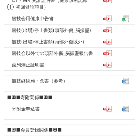
CT・MRI受診証明書（健康診断記録
①_初回健診項目）
競技会用健康申告書
競技(出場)停止書類(頭部外傷_脳振盪)
競技(出場)停止書類(頭部外傷以外)
競技会以外での頭部外傷_脳振盪報告書
歯列矯正証明書
競技継続願・念書（参考）
■🔲■寄附関係■🔲■
寄附金申込書
■🔲■会員登録関係■🔲■